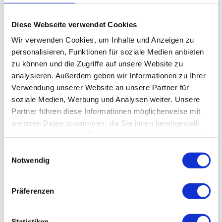
Diese Webseite verwendet Cookies
Wir verwenden Cookies, um Inhalte und Anzeigen zu
personalisieren, Funktionen für soziale Medien anbieten
zu können und die Zugriffe auf unsere Website zu
analysieren. Außerdem geben wir Informationen zu Ihrer
Sparen Sie Zeit beim Versand Ihrer
Verwendung unserer Website an unsere Partner für
Geschäftspost
soziale Medien, Werbung und Analysen weiter. Unsere
Partner führen diese Informationen möglicherweise mit
Moderner Briefversand sollte vor allem schnell gehen. Die physische
weiteren Daten zusammen, die Sie ihnen bereitgestellt
Erstellung von Geschäftspost kostet Unternehmen viel Zeit. Durch
haben oder die sie im Rahmen Ihrer Nutzung der Dienste
SmartPost sparen Sie diese ein und erhöhen Ihre Kapazitäten für Ihr
gesammelt haben.
Einwilligungsauswahl
Kerngeschäft. Den Druck, die Kuvertierung und Frankierung Ihrer
Notwendig
digitalen Post übernehmen wir.
Präferenzen
Statistiken